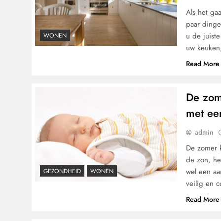
Als het ga
paar dinge
u de juist
WONEN
uw keuken,
Read More
De zome
met ee
admin
De zomer k
de zon, he
wel een aa
GEZONDHEID
WONEN
veilig en 
Read More