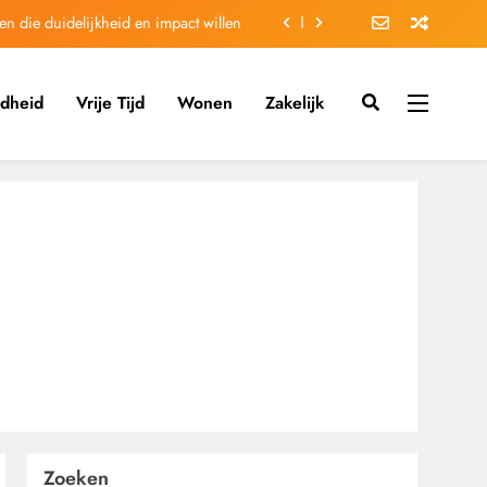
en die duidelijkheid en impact willen
bacht vinden doe je zo via makelaar
dheid
Vrije Tijd
Wonen
Zakelijk
eren zo begin je direct met bezuinigen
fond plaatsen voor optimale akoestiek
en die duidelijkheid en impact willen
bacht vinden doe je zo via makelaar
eren zo begin je direct met bezuinigen
Zoeken