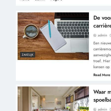
De voor
carrièr
admin
Een nieuwe
carrièremo
aanwezighe
ZAKELIJK
troef. Hie
kansen op 
Read More
Waar mo
spoelb
admin