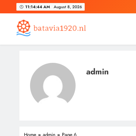
Skip
11:14:45 AM
August 8, 2026
to
content
Batavia1920.nl
admin
Home
admin
Page 6