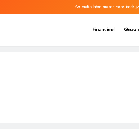
Animatie laten maken voor bedrijv
Een goede makelaar Hendrik Ido Am
Financieel
Gezon
Laadpaal voor thuis: install
Een akoestisch pla
Animatie laten maken voor bedrijv
Een goede makelaar Hendrik Ido Am
Laadpaal voor thuis: install