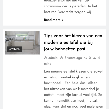
eruitziet alsof het net van de
showroomvloer is gereden. In het
hart van Dordrecht zorgen wij…
Read More
Tips voor het kiezen van een
moderne eettafel die bij
jouw behoeften past
WONEN
admin
3 years ago
0
4
mins
Een nieuwe eettafel kiezen die zowel
esthetisch aantrekkelijk is, als
functioneel.. Een hele klus! Alleen
het uitzoeken van welk materiaal je
eettafel moet zijn kost al veel tijd. Ze
kunnen namelijk van hout, metaal,
glas, kunststof en nog veel materialen