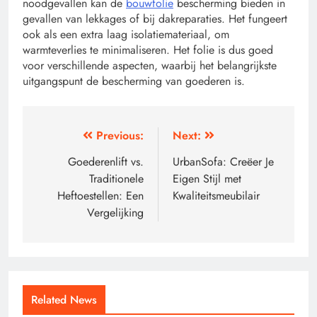
noodgevallen kan de
bouwfolie
bescherming bieden in
gevallen van lekkages of bij dakreparaties. Het fungeert
ook als een extra laag isolatiemateriaal, om
warmteverlies te minimaliseren. Het folie is dus goed
voor verschillende aspecten, waarbij het belangrijkste
uitgangspunt de bescherming van goederen is.
Post
Previous:
Next:
navigation
Goederenlift vs.
UrbanSofa: Creëer Je
Traditionele
Eigen Stijl met
Heftoestellen: Een
Kwaliteitsmeubilair
Vergelijking
Related News